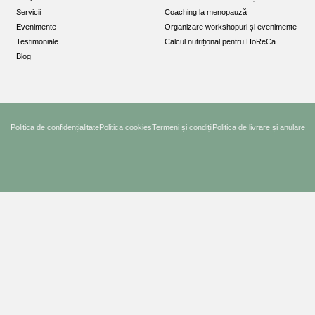
Servicii
Coaching la menopauză
Evenimente
Organizare workshopuri și evenimente
Testimoniale
Calcul nutrițional pentru HoReCa
Blog
Politica de confidențialitate
Politica cookies
Termeni și condiții
Politica de livrare și anulare