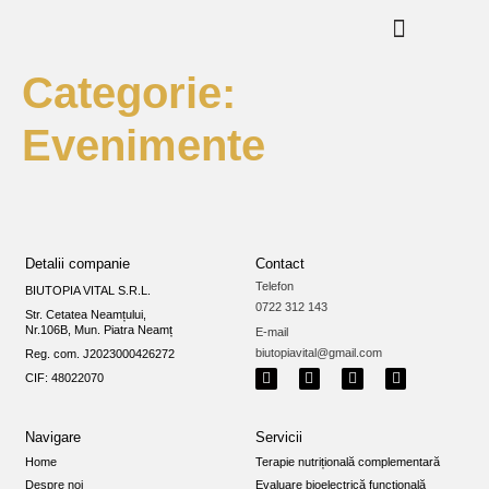
Categorie:
Evenimente
Detalii companie
Contact
Telefon
BIUTOPIA VITAL S.R.L.
0722 312 143
Str. Cetatea Neamțului,
Nr.106B, Mun. Piatra Neamț
E-mail
biutopiavital@gmail.com
Reg. com. J2023000426272
CIF: 48022070
Navigare
Servicii
Home
Terapie nutrițională complementară
Despre noi
Evaluare bioelectrică funcțională