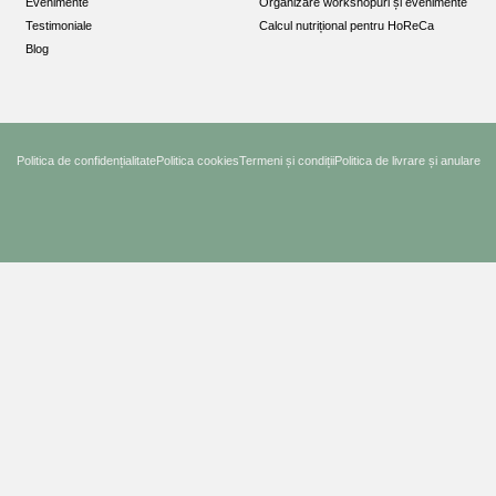
Evenimente
Organizare workshopuri și evenimente
Testimoniale
Calcul nutrițional pentru HoReCa
Blog
Politica de confidențialitate
Politica cookies
Termeni și condiții
Politica de livrare și anulare