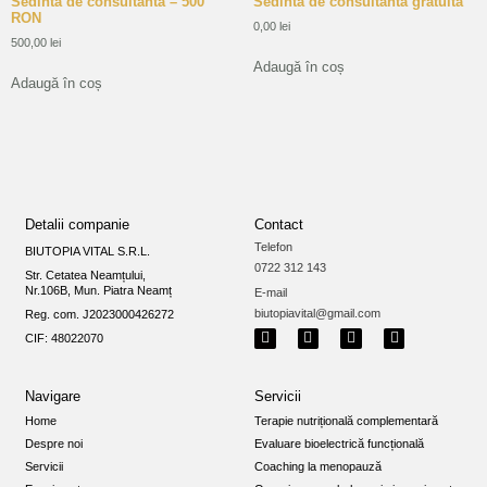
Sedinta de consultanta – 500
Sedinta de consultanta gratuita
RON
0,00
lei
500,00
lei
Adaugă în coș
Adaugă în coș
Detalii companie
Contact
Telefon
BIUTOPIA VITAL S.R.L.
0722 312 143
Str. Cetatea Neamțului,
Nr.106B, Mun. Piatra Neamț
E-mail
biutopiavital@gmail.com
Reg. com. J2023000426272
CIF: 48022070
Navigare
Servicii
Home
Terapie nutrițională complementară
Despre noi
Evaluare bioelectrică funcțională
Servicii
Coaching la menopauză