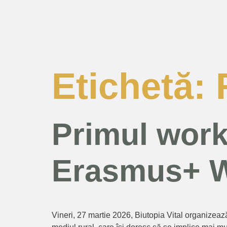
Etichetă:
Primul work
Erasmus+ W
Vineri, 27 martie 2026, Biutopia Vital organizeaz