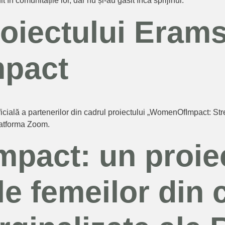
 în comunitățile lor, dar nu și-au găsit încă sprijinul.
oiectului Eram
pact
e oficială a partenerilor din cadrul proiectului „WomenOfImpact:
latforma Zoom.
pact: un proie
le femeilor din 