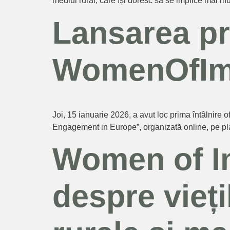
mediul rural, care își doresc să se implice mai mult
Lansarea pr
WomenOfIm
Joi, 15 ianuarie 2026, a avut loc prima întâlnir
Engagement in Europe”, organizată online, pe p
Women of Im
despre vieți