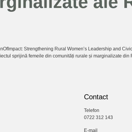
rginalizate ale
enOfImpact: Strengthening Rural Women’s Leadership and Civic 
tul sprijină femeile din comunități rurale și marginalizate din R
Contact
Telefon
0722 312 143
E-mail