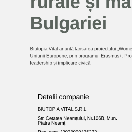
rurale și ma
Bulgariei
Biutopia Vital anunță lansarea proiectului „Wom
Uniunii Europene, prin programul Erasmus+. Proiec
leadership și implicare civică.
Detalii companie
BIUTOPIA VITAL S.R.L.
Str. Cetatea Neamțului, Nr.106B, Mun.
Piatra Neamț