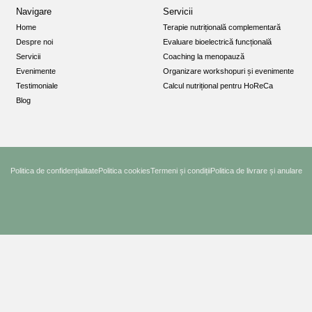
Navigare
Servicii
Home
Terapie nutrițională complementară
Despre noi
Evaluare bioelectrică funcțională
Servicii
Coaching la menopauză
Evenimente
Organizare workshopuri și evenimente
Testimoniale
Calcul nutrițional pentru HoReCa
Blog
Politica de confidențialitate
Politica cookies
Termeni și condiții
Politica de livrare și anulare