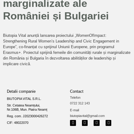
marginalizate ale
României și Bulgariei
Biutopia Vital anunță lansarea proiectului „WomenOfImpact:
Strengthening Rural Women’s Leadership and Civic Engagement in
Europe”, co-finanțat cu sprijinul Uniunii Europene, prin programul
Erasmus+. Proiectul sprijină femeile din comunități rurale și marginalizate
din România și Bulgaria în dezvoltarea abilităților de leadership și
implicare civică.
Detalii companie
Contact
Telefon
BIUTOPIA VITAL S.R.L.
0722 312 143
Str. Cetatea Neamțului,
Nr.106B, Mun. Piatra Neamț
E-mail
biutopiavital@gmail.com
Reg. com. J2023000426272
CIF: 48022070